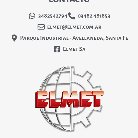
3482542794
03482 481853
elmet@elmet.com.ar
Parque Industrial - Avellaneda, Santa Fe
Elmet Sa