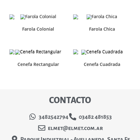
Farola Colonial
Farola Chica
Cenefa Rectangular
Cenefa Cuadrada
CONTACTO
3482542794
03482 481853
elmet@elmet.com.ar
Parque Industrial - Avellaneda, Santa Fe