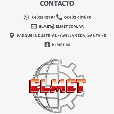
CONTACTO
3482542794
03482 481853
elmet@elmet.com.ar
Parque Industrial - Avellaneda, Santa Fe
Elmet Sa