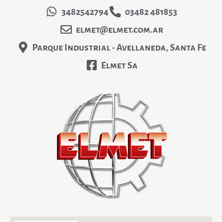
3482542794
03482 481853
elmet@elmet.com.ar
Parque Industrial - Avellaneda, Santa Fe
Elmet Sa