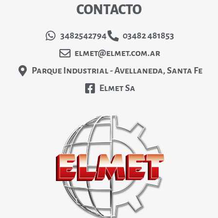
CONTACTO
3482542794
03482 481853
elmet@elmet.com.ar
Parque Industrial - Avellaneda, Santa Fe
Elmet Sa