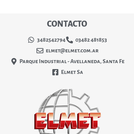
CONTACTO
3482542794
03482 481853
elmet@elmet.com.ar
Parque Industrial - Avellaneda, Santa Fe
Elmet Sa