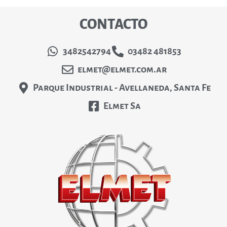
CONTACTO
3482542794
03482 481853
elmet@elmet.com.ar
Parque Industrial - Avellaneda, Santa Fe
Elmet Sa