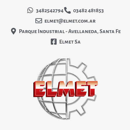
3482542794
03482 481853
elmet@elmet.com.ar
Parque Industrial - Avellaneda, Santa Fe
Elmet Sa