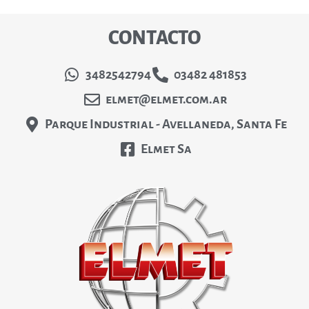
CONTACTO
3482542794
03482 481853
elmet@elmet.com.ar
Parque Industrial - Avellaneda, Santa Fe
Elmet Sa