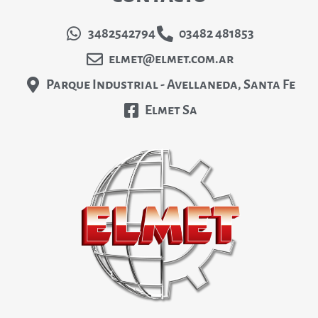
3482542794
03482 481853
elmet@elmet.com.ar
Parque Industrial - Avellaneda, Santa Fe
Elmet Sa