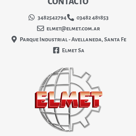
CONTACTO
3482542794
03482 481853
elmet@elmet.com.ar
Parque Industrial - Avellaneda, Santa Fe
Elmet Sa