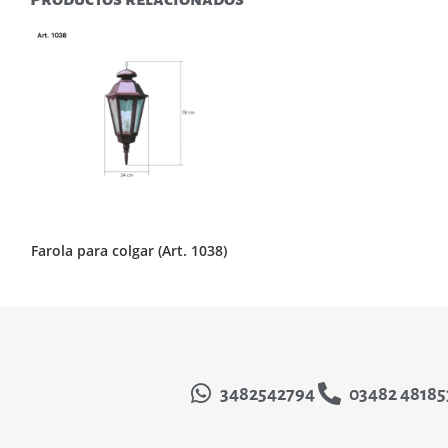
Farola para colgar (Art. 1038)
3482542794
03482 48185